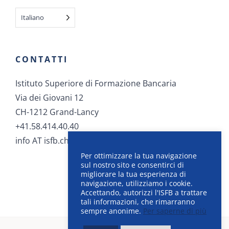
Italiano
CONTATTI
Istituto Superiore di Formazione Bancaria
Via dei Giovani 12
CH-1212 Grand-Lancy
+41.58.414.40.40
info AT isfb.ch
Per ottimizzare la tua navigazione
sul nostro sito e consentirci di
migliorare la tua esperienza di
navigazione, utilizziamo i cookie.
Accettando, autorizzi l'ISFB a trattare
tali informazioni, che rimarranno
sempre anonime.
Per saperne di più