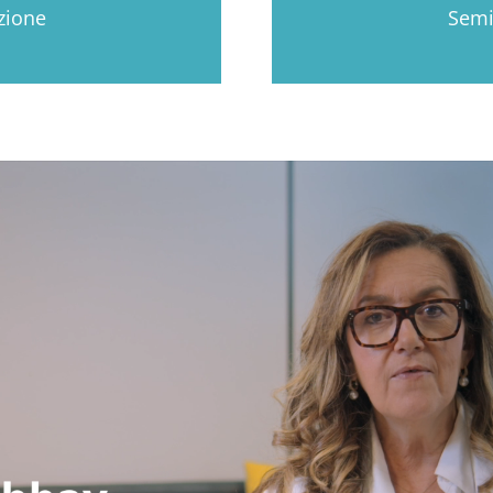
zione
Semi