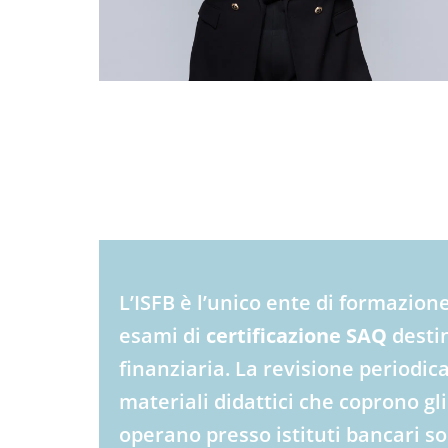
L’ISFB è l’unico ente di formazio
esami di
certificazione SAQ
destin
finanziaria. La revisione periodic
materiali didattici che coprono gl
operano presso istituti bancari so