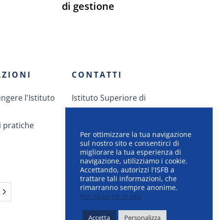
di gestione
ZIONI
CONTATTI
gere l'Istituto
Istituto Superiore di
Formazione Bancaria
 pratiche
Via dei Giovani 12
Per ottimizzare la tua navigazione
CH-1212 Grand-Lancy
sul nostro sito e consentirci di
+41.58.414.40.40
migliorare la tua esperienza di
navigazione, utilizziamo i cookie.
info AT isfb.ch
Accettando, autorizzi l'ISFB a
trattare tali informazioni, che
rimarranno sempre anonime.
Per saperne di più
Accetta
Personalizza