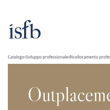
Vai
al
contenuto
Catalogo
Sviluppo professionale
Ricollocamento profe
Outplacem