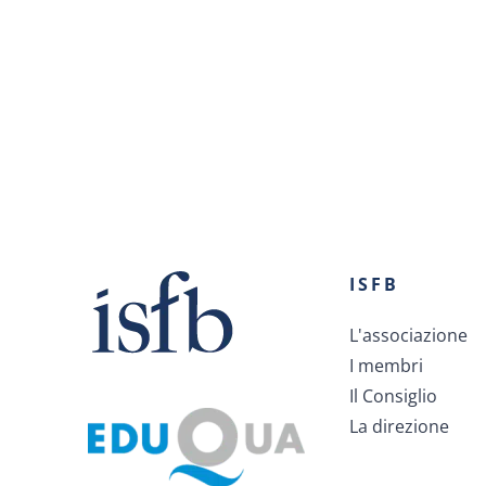
ISFB
L'associazione
I membri
Il Consiglio
La direzione
Diventa un esperto del mondo bancario e