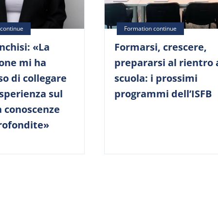
nchisi: «La
Formarsi, crescere,
one mi ha
prepararsi al rientro 
o di collegare
scuola: i prossimi
sperienza sul
programmi dell’ISFB
 conoscenze
rofondite»