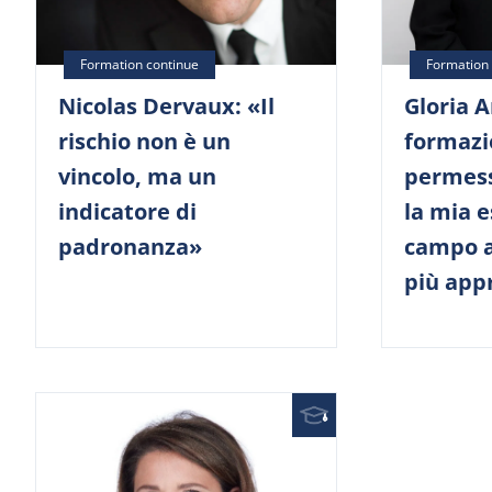
Gloria A
Nicolas Dervaux: «Il
formazi
rischio non è un
permess
vincolo, ma un
la mia e
indicatore di
campo a
padronanza»
più app