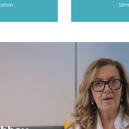
ation
Sémi