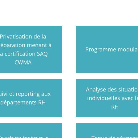
Privatisation de la
réparation menant à
Programme modula
la certification SAQ
CWMA
Analyse des situati
uivi et reporting aux
individuelles avec l
départements RH
RH
Coaching technique
Tenue de séance