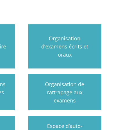
Organisation
ire
d’examens écrits et
oraux
ons
Organisation de
es
rattrapage aux
examens
Espace d’auto-
s