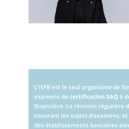
L’ISFB est le seul organisme de f
examens de
certification SAQ
à d
financière. La révision régulière
couvrant les sujets d’examens, et
des établissements bancaires sont 