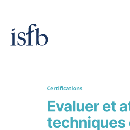
Passer
au
contenu
Certifications
Evaluer et 
techniques e