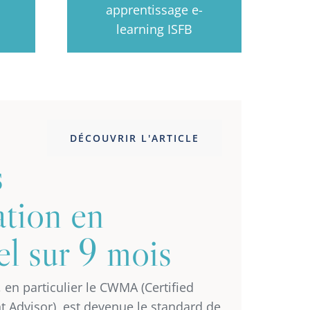
apprentissage e-
learning ISFB
DÉCOUVRIR L'ARTICLE
s
ation en
el sur 9 mois
, en particulier le CWMA (Certified
Advisor), est devenue le standard de