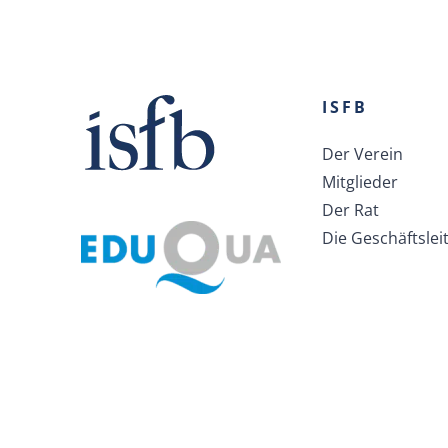
ISFB
Der Verein
Mitglieder
Der Rat
Die Geschäftslei
Werden Sie zum Experten in der Welt des Bank-
und Finanzwesens, indem Sie sich über die
neuesten Nachrichten auf dem Laufenden halten.
Ja,
ich abonniere ISFB Insight
, den monatlichen
Newsletter zum Thema Kompetenzentwicklung in
der Banken- und Finanzwelt der Westschweiz.