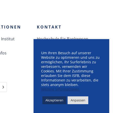
ATIONEN
KONTAKT
Institut
Hochschule für Bankwesen
Route des Jeunes 12
nfos
CH-1212 Grand-Lancy
Um Ihren Besuch auf unserer
Website zu optimieren und uns zu
+41.58.414.40.40
ermöglichen, Ihr Surferlebnis zu
verbessern, verwenden wir
info AT isfb.ch
Cookies. Mit Ihrer Zustimmung
erlauben Sie dem ISFB, diese
Informationen zu verarbeiten, die
stets anonym bleiben.
Weitere Informationen
Akzeptieren
Anpassen