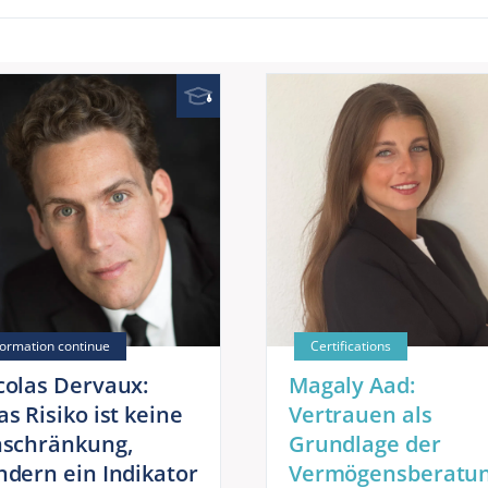
colas Dervaux:
Magaly Aad:
as Risiko ist keine
Vertrauen als
nschränkung,
Grundlage der
ndern ein Indikator
Vermögensberatu