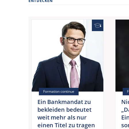
ENTDECKEN
Ein Bankmandat zu
Ni
bekleiden bedeutet
„D
weit mehr als nur
Ei
einen Titel zu tragen
so