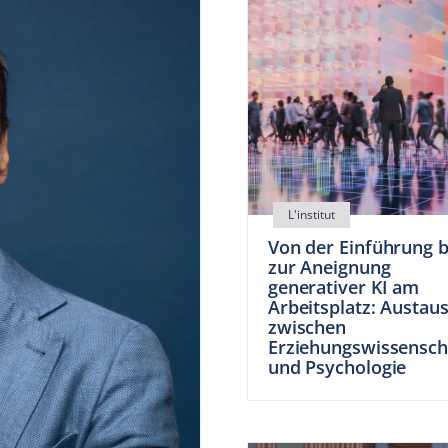
Von der Einführung b
zur Aneignung
generativer KI am
Arbeitsplatz: Austau
zwischen
Erziehungswissensch
und Psychologie