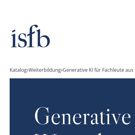
Zum
Inhalt
springen
Katalog
Weiterbildung
Generative KI für Fachleute a
Generative