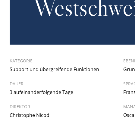
Westschwei
KATEGORIE
EBEN
Support und übergreifende Funktionen
Grun
DAUER
SPRA
3 aufeinanderfolgende Tage
Fran
DIREKTOR
MAN
Christophe Nicod
Osca