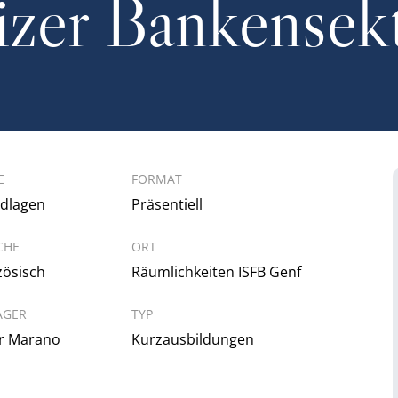
zer Bankensek
E
FORMAT
dlagen
Präsentiell
CHE
ORT
zösisch
Räumlichkeiten ISFB Genf
AGER
TYP
r Marano
Kurzausbildungen