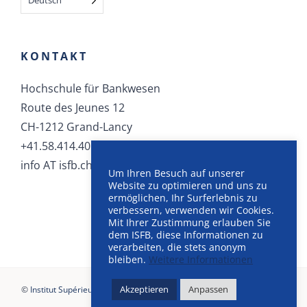
KONTAKT
Hochschule für Bankwesen
Route des Jeunes 12
CH-1212 Grand-Lancy
+41.58.414.40.40
info AT isfb.ch
Um Ihren Besuch auf unserer
Website zu optimieren und uns zu
ermöglichen, Ihr Surferlebnis zu
verbessern, verwenden wir Cookies.
Mit Ihrer Zustimmung erlauben Sie
dem ISFB, diese Informationen zu
verarbeiten, die stets anonym
bleiben.
Weitere Informationen
Akzeptieren
Anpassen
©
Institut Supérieur de Formation Bancaire
, 2025 |
AGB
–
Allgemeine