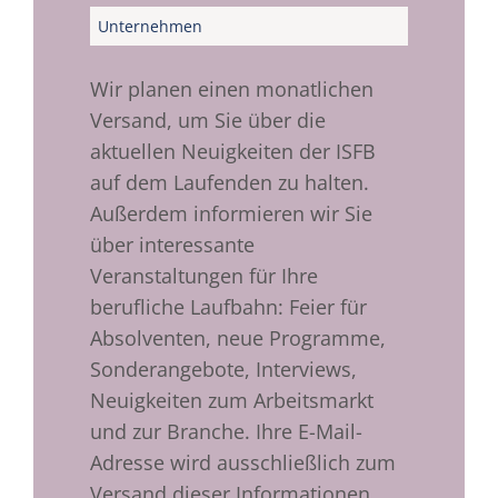
Wir planen einen monatlichen
Versand, um Sie über die
aktuellen Neuigkeiten der ISFB
auf dem Laufenden zu halten.
Außerdem informieren wir Sie
über interessante
Veranstaltungen für Ihre
berufliche Laufbahn: Feier für
Absolventen, neue Programme,
Sonderangebote, Interviews,
Neuigkeiten zum Arbeitsmarkt
und zur Branche. Ihre E-Mail-
Adresse wird ausschließlich zum
Versand dieser Informationen