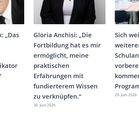
x: „Das
Gloria Anchisi: „Die
Sich wei
Fortbildung hat es mir
weitere
ermöglicht, meine
Schulan
ikator
praktischen
vorberei
“
Erfahrungen mit
kommen
fundierterem Wissen
Progra
29. Juni 2026
zu verknüpfen.“
30. Juni 2026