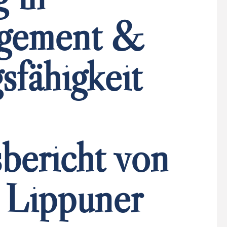
gement &
fähigkeit
bericht von
 Lippuner