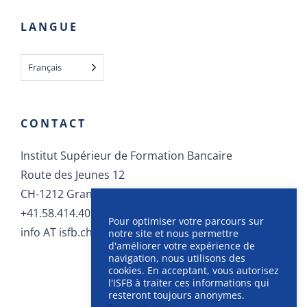
LANGUE
Français
CONTACT
Institut Supérieur de Formation Bancaire
Route des Jeunes 12
CH-1212 Grand-Lancy
+41.58.414.40.40
Pour optimiser votre parcours sur
info AT isfb.ch
notre site et nous permettre
d'améliorer votre expérience de
navigation, nous utilisons des
cookies. En acceptant, vous autorisez
l'ISFB à traiter ces informations qui
resteront toujours anonymes.