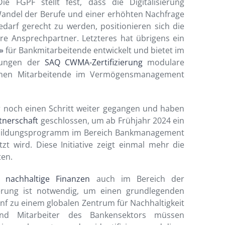
ie FGPF stellt fest, dass die Digitalisierung
Wandel der Berufe und einer erhöhten Nachfrage
darf gerecht zu werden, positionieren sich die
re Ansprechpartner. Letzteres hat übrigens ein
»
für Bankmitarbeitende entwickelt und bietet im
tungen der
SAQ CWMA-Zertifizierung
modulare
nen Mitarbeitende im Vermögensmanagement
 noch einen Schritt weiter gegangen und haben
tnerschaft
geschlossen, um ab Frühjahr 2024 ein
erbildungsprogramm im Bereich Bankmanagement
t wird. Diese Initiative zeigt einmal mehr die
ten.
ür nachhaltige Finanzen
auch im Bereich der
nierung ist notwendig, um einen grundlegenden
Genf zu einem globalen Zentrum für Nachhaltigkeit
nd Mitarbeiter des Bankensektors müssen