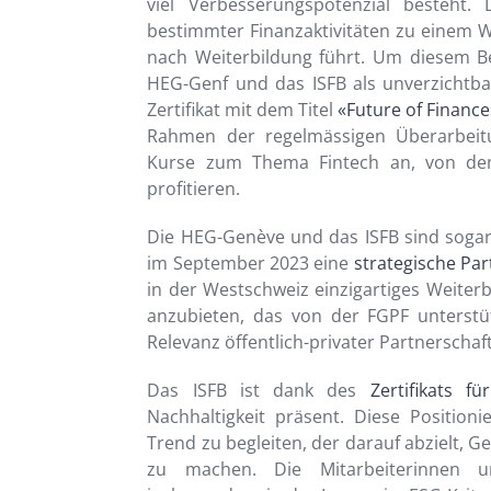
viel Verbesserungspotenzial besteht. D
bestimmter Finanzaktivitäten zu einem 
nach Weiterbildung führt. Um diesem Be
HEG-Genf und das ISFB als unverzichtba
Zertifikat mit dem Titel
«Future of Finance
Rahmen der regelmässigen Überarbei
Kurse zum Thema Fintech an, von de
profitieren.
Die HEG-Genève und das ISFB sind sogar
im September 2023 eine
strategische Par
in der Westschweiz einzigartiges Weit
anzubieten, das von der FGPF unterstütz
Relevanz öffentlich-privater Partnerschaf
Das ISFB ist dank des
Zertifikats f
Nachhaltigkeit präsent. Diese Positio
Trend zu begleiten, der darauf abzielt, 
zu machen. Die Mitarbeiterinnen u