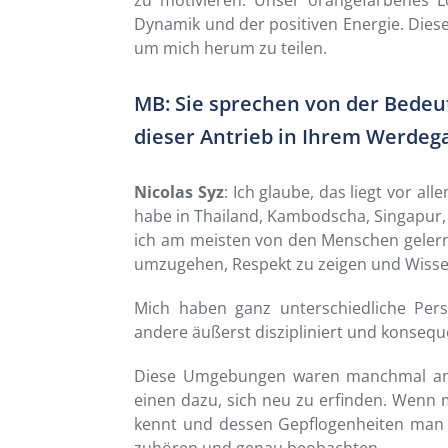
zu motivieren. Unser orangefarbenes L
Dynamik und der positiven Energie. Dies
um mich herum zu teilen.
MB: Sie sprechen von der Bedeu
dieser Antrieb in Ihrem Werdega
Nicolas Syz
: Ich glaube, das liegt vor a
habe in Thailand, Kambodscha, Singapur,
ich am meisten von den Menschen gelernt:
umzugehen, Respekt zu zeigen und Wisse
Mich haben ganz unterschiedliche Persön
andere äußerst diszipliniert und konsequ
Diese Umgebungen waren manchmal ans
einen dazu, sich neu zu erfinden. Wen
kennt und dessen Gepflogenheiten man n
zuhören und genau beobachten.