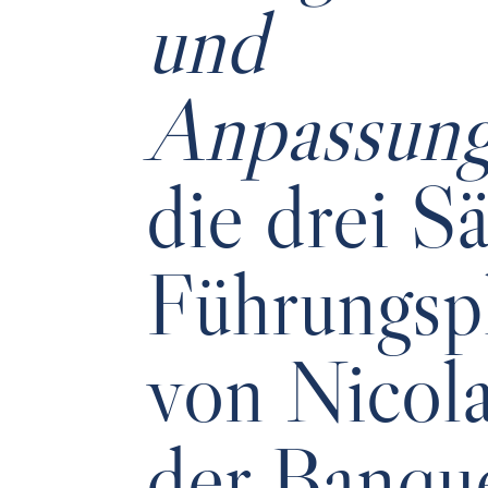
und
Anpassungs
die drei S
Führungsp
von Nicol
der Banqu