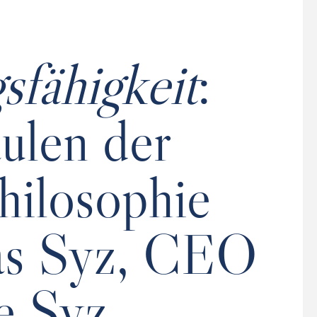
fähigkeit
:
äulen der
hilosophie
as Syz, CEO
e Syz