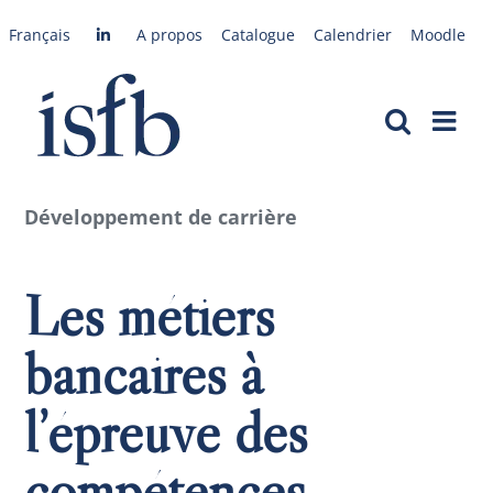
Passer
Français
A propos
Catalogue
Calendrier
Moodle
au
contenu
Développement de carrière
Les métiers
bancaires à
l’épreuve des
compétences