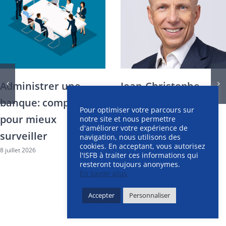
Administrer une
Jean-Christophe
banque: comprendre
Pernollet: «Un
Pour optimiser votre parcours sur
pour mieux
administrateur
notre site et nous permettre
d'améliorer votre expérience de
surveiller
bancaire doit
navigation, nous utilisons des
cookies. En acceptant, vous autorisez
8 juillet 2026
comprendre,
l'ISFB à traiter ces informations qui
resteront toujours anonymes.
questionner et
En savoir plus
décider»
Accepter
Personnaliser
8 juillet 2026