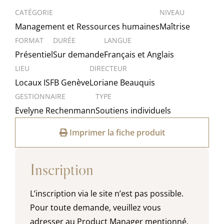
CATÉGORIE
NIVEAU
Management et Ressources humaines
Maîtrise
FORMAT
DURÉE
LANGUE
Présentiel
Sur demande
Français et Anglais
LIEU
DIRECTEUR
Locaux ISFB Genève
Loriane Beauquis
GESTIONNAIRE
TYPE
Evelyne Rechenmann
Soutiens individuels
Imprimer la fiche produit
Inscription
L’inscription via le site n’est pas possible.
Pour toute demande, veuillez vous
adresser au Product Manager mentionné.