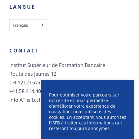
LANGUE
Français
CONTACT
Institut Supérieur de Formation Bancaire
Route des Jeunes 12
CH-1212 Grand-Lancy
+41.58.414.40.40
Pour optimiser votre parcours sur
info AT isfb.ch
notre site et nous permettre
d'améliorer votre expérience de
navigation, nous utilisons des
cookies. En acceptant, vous autorisez
l'ISFB à traiter ces informations qui
resteront toujours anonymes.
En savoir plus