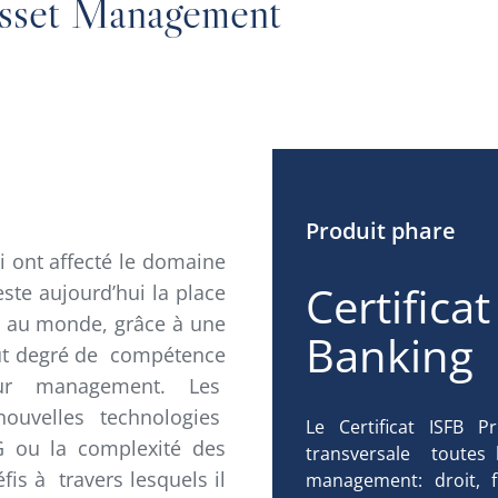
Asset Management
Produit phare
i ont affecté le domaine
Certificat
este aujourd’hui la place
te au monde, grâce à une
Banking
ut degré de compétence
ur management. Les
nouvelles technologies
Le Certificat ISFB 
G ou la complexité des
transversale toutes 
is à travers lesquels il
management: droit, fi