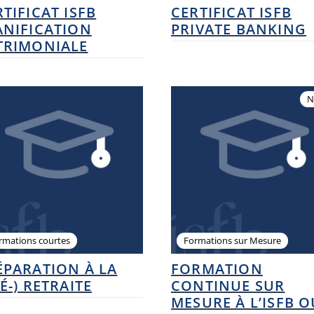
TIFICAT ISFB
CERTIFICAT ISFB
ANIFICATION
PRIVATE BANKING
TRIMONIALE
N
rmations courtes
Formations sur Mesure
ÉPARATION À LA
FORMATION
É-) RETRAITE
CONTINUE SUR
MESURE À L’ISFB O