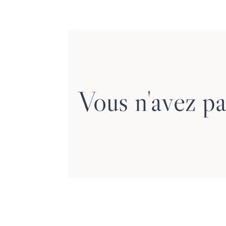
S’il s’agit de
financière romande 
Vous n'avez pa