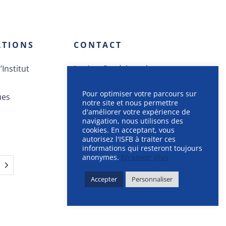
ATIONS
CONTACT
’Institut
Institut Supérieur de
Formation Bancaire
Pour optimiser votre parcours sur
ues
Route des Jeunes 12
notre site et nous permettre
CH-1212 Grand-Lancy
d'améliorer votre expérience de
navigation, nous utilisons des
+41.58.414.40.40
cookies. En acceptant, vous
info AT isfb.ch
autorisez l'ISFB à traiter ces
informations qui resteront toujours
anonymes.
En savoir plus
Accepter
Personnaliser