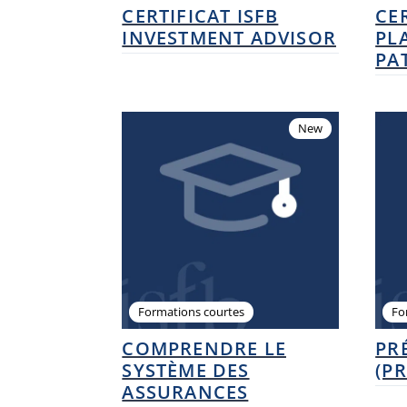
CERTIFICAT ISFB
CER
INVESTMENT ADVISOR
PL
PA
New
Formations courtes
Fo
COMPRENDRE LE
PR
SYSTÈME DES
(PR
ASSURANCES