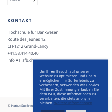
KONTAKT
Hochschule für Bankwesen
Route des Jeunes 12
CH-1212 Grand-Lancy
+41.58.414.40.40
info AT isfb.ch
Um Ihren Besuch auf unserer
Website zu optimieren und uns zu
ermöglichen, Ihr Surferlebnis zu
verbessern, verwenden wir Cookies.
Mit Ihrer Zustimmung erlauben Sie
dem ISFB, diese Informationen zu
verarbeiten, die stets anonym
bleiben.
Weitere Informationen
©
Institut Supérieur de Formation Bancaire
, 2025 |
AGB
–
Allgemeine