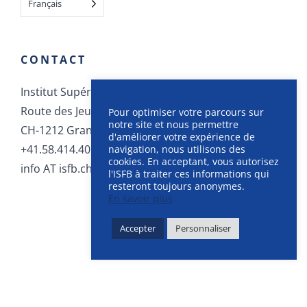
Français
CONTACT
Institut Supérieur de Formation Bancaire
Route des Jeunes 12
Pour optimiser votre parcours sur
notre site et nous permettre
CH-1212 Grand-Lancy
d'améliorer votre expérience de
+41.58.414.40.40
navigation, nous utilisons des
cookies. En acceptant, vous autorisez
info AT isfb.ch
l'ISFB à traiter ces informations qui
resteront toujours anonymes.
En savoir plus
Accepter
Personnaliser
©
Institut Supérieur de Formation Bancaire
, 2025 |
CGU
-
CGV