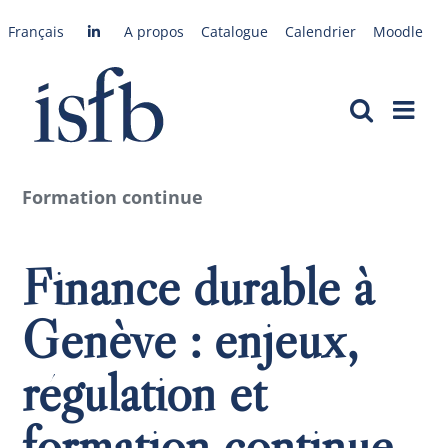
Passer
Français
A propos
Catalogue
Calendrier
Moodle
au
contenu
Formation continue
Finance durable à
Genève : enjeux,
régulation et
formation continue