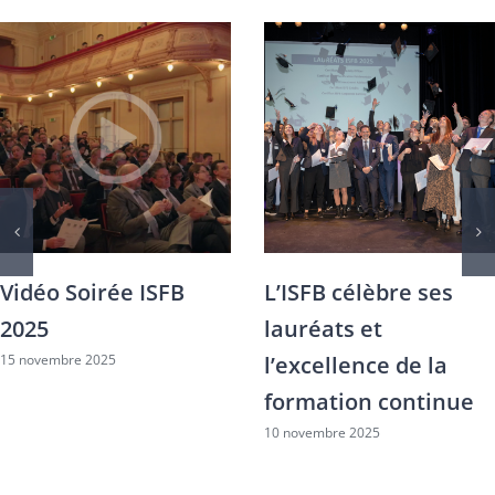
Création de
L’adhésion de Clarit
l’Observatoire des
à l’ISFB : un
compétences
engagement pour la
bancaires et
compétence et le
financières
réseau
6 novembre 2025
2 octobre 2025