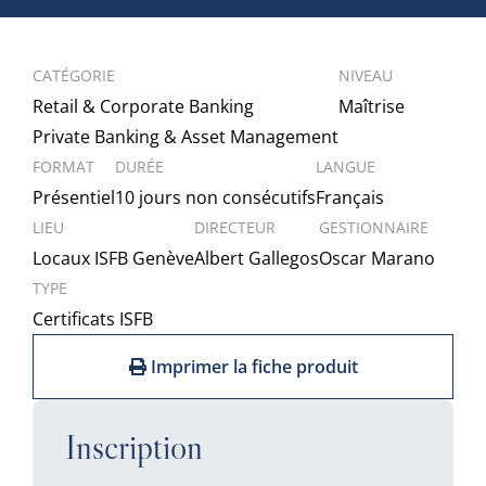
CATÉGORIE
NIVEAU
Retail & Corporate Banking
Maîtrise
Private Banking & Asset Management
FORMAT
DURÉE
LANGUE
Présentiel
10 jours non consécutifs
Français
LIEU
DIRECTEUR
GESTIONNAIRE
Locaux ISFB Genève
Albert Gallegos
Oscar Marano
TYPE
Certificats ISFB
Imprimer la fiche produit
Inscription