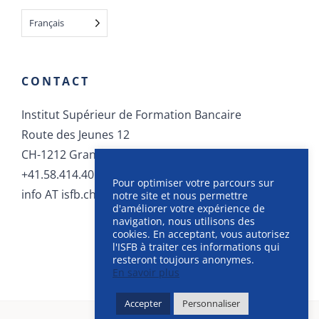
Français
CONTACT
Institut Supérieur de Formation Bancaire
Route des Jeunes 12
CH-1212 Grand-Lancy
+41.58.414.40.40
Pour optimiser votre parcours sur
info AT isfb.ch
notre site et nous permettre
d'améliorer votre expérience de
navigation, nous utilisons des
cookies. En acceptant, vous autorisez
l'ISFB à traiter ces informations qui
resteront toujours anonymes.
En savoir plus
Accepter
Personnaliser