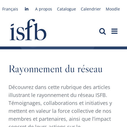
Passer
Français
A propos
Catalogue
Calendrier
Moodle
au
contenu
Rayonnement du réseau
Découvrez dans cette rubrique des articles
illustrant le rayonnement du réseau ISFB.
Témoignages, collaborations et initiatives y
mettent en valeur la force collective de nos
membres et partenaires, ainsi que l’impact
concret de leurs actions sur le