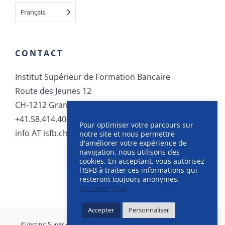
Français
CONTACT
Institut Supérieur de Formation Bancaire
Route des Jeunes 12
CH-1212 Grand-Lancy
+41.58.414.40.40
Pour optimiser votre parcours sur
info AT isfb.ch
notre site et nous permettre
d'améliorer votre expérience de
navigation, nous utilisons des
cookies. En acceptant, vous autorisez
l'ISFB à traiter ces informations qui
resteront toujours anonymes.
En savoir plus
Accepter
Personnaliser
©
Institut Supérieur de Formation Bancaire
, 2025 |
CGU
-
CGV