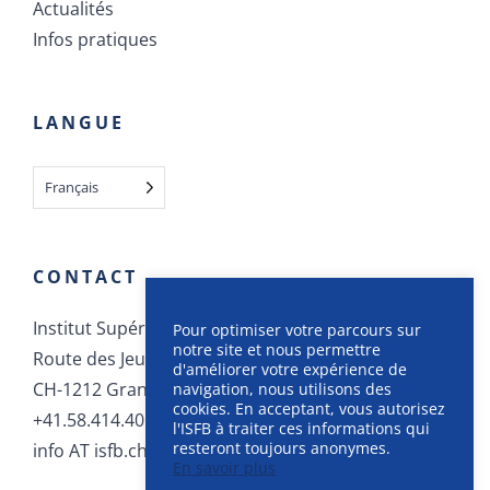
Actualités
Infos pratiques
LANGUE
Français
CONTACT
Pour optimiser votre parcours sur
Institut Supérieur de Formation Bancaire
notre site et nous permettre
Route des Jeunes 12
d'améliorer votre expérience de
navigation, nous utilisons des
CH-1212 Grand-Lancy
cookies. En acceptant, vous autorisez
+41.58.414.40.40
l'ISFB à traiter ces informations qui
resteront toujours anonymes.
info AT isfb.ch
En savoir plus