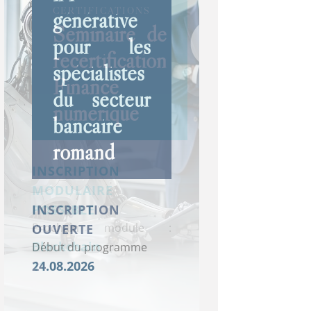
CERTIFICATIONS
générative
Certification
Certification
FORMATION CONTINUE
CERTIFICATIONS
Séminaire de
pour les
Certificat ISFB
Séminaire de
SAQ
SAQ
FORMATION
FORMATION
FORMATION
CONTINUE
CONTINUE
CONTINUE
recertification
spécialistes
Certificat
Certificat
Gouvernance et
recertification
CWMA
CWMA
Certificat
DÉVELOPPEMENT
DE CARRIÈRE
Finance
du secteur
ISFB
ISFB
Gestion des Risques
Trajectoires
Tous profils
avec
avec
ISFB
numérique
bancaire
Assistant/e
Private
pour
et
Relation
formation
formation
Finance
romand
de Gestion
Banking
Administrateurs/trices
Transitions
Clientèle
complète
partielle
Durable
INSCRIPTION
MODULAIRE
POSSIBLE
INSCRIPTION
INSCRIPTION
INSCRIPTION
INSCRIPTION
INSCRIPTION
INSCRIPTION
INSCRIPTION
INSCRIPTION
INSCRIPTION
Prochain module :
OUVERTE
OUVERTE
OUVERTE
OUVERTE
OUVERTE
OUVERTE
OUVERTE
OUVERTE
OUVERTE
Blockchain
Début du programme
Début du programme
Début du programme
Début du programme
Début du programme
Début du programme
Début du programme
Début du programme
Début du programme
11.08.2026
24.08.2026
02.09.2026
02.09.2026
03.09.2026
07.09.2026
08.09.2026
08.09.2026
08.09.2026
16.09.2026