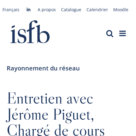
Passer
Français
A propos
Catalogue
Calendrier
Moodle
au
contenu
Rayonnement du réseau
Entretien avec
Jérôme Piguet,
Chargé de cours