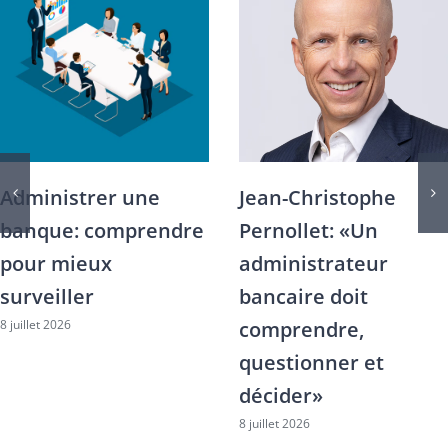
Risques financiers:
Siéger dans une
comprendre les
banque engage bien
mécanismes pour
plus qu’un titre
8 juillet 2026
poser les bonnes
questions
8 juillet 2026