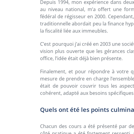
Depuis 1994, mon expérience dans deux
au niveau national, m’a offert une for
fédéral de régisseur en 2000. Cependant, 
traditionnelle abordait peu la finance h
la fiscalité liée aux immeubles.
C’est pourquoi j’ai créé en 2003 une soci
vision plus ouverte que les gérances cla
office, l’idée était déjà bien présente.
Finalement, et pour répondre à votre que
mesure de prendre en charge l’ensemble d
était de pouvoir couvrir tous les aspec
cohérent, adapté aux besoins spécifiques
Quels ont été les points culmin
Chacun des cours a été présenté par des
côté pratique a été fortement ressent