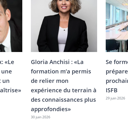
: «Le
Gloria Anchisi : «La
Se form
s une
formation m’a permis
préparer
t un
de relier mon
procha
aîtrise»
expérience du terrain à
ISFB
29 juin 2026
des connaissances plus
approfondies»
30 juin 2026