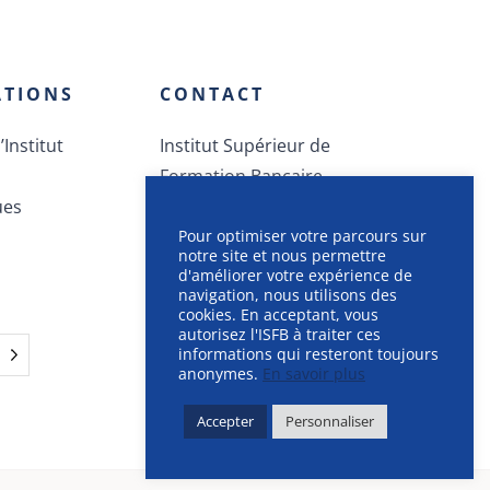
ATIONS
CONTACT
’Institut
Institut Supérieur de
Formation Bancaire
ues
Route des Jeunes 12
CH-1212 Grand-Lancy
Pour optimiser votre parcours sur
notre site et nous permettre
+41.58.414.40.40
d'améliorer votre expérience de
navigation, nous utilisons des
info AT isfb.ch
cookies. En acceptant, vous
autorisez l'ISFB à traiter ces
informations qui resteront toujours
anonymes.
En savoir plus
Accepter
Personnaliser