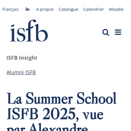
Passer
Français
A propos
Catalogue
Calendrier
Moodle
au
contenu
ISFB Insight
Alumni ISFB
La Summer School
ISFB 2025, vue
par Alexandre