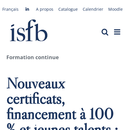
Passer
Français
A propos
Catalogue
Calendrier
Moodle
au
contenu
Formation continue
Nouveaux
certificats,
financement à 100
% et jeunes talents :