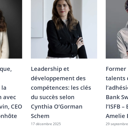
que,
Leadership et
Former 
développement des
talents
 la
compétences: les clés
l’adhés
n avec
du succès selon
Bank Sw
vin, CEO
Cynthia O’Gorman
l’ISFB –
onhôte
Schem
Amelie 
17 décembre 2025
29 septembre