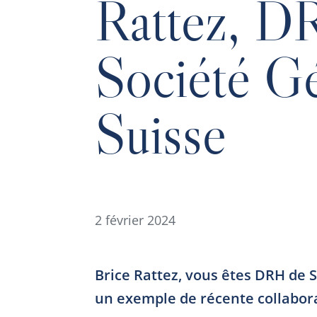
Rattez, D
Société G
Suisse
2 février 2024
Brice Rattez, vous êtes DRH de 
un exemple de récente collaborat