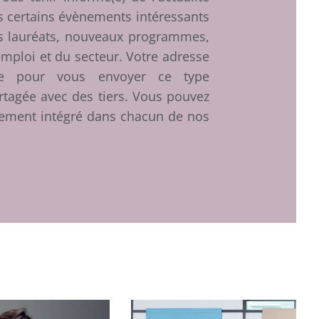
 certains évènements intéressants
es lauréats, nouveaux programmes,
’emploi et du secteur. Votre adresse
ée pour vous envoyer ce type
artagée avec des tiers. Vous pouvez
nement intégré dans chacun de nos