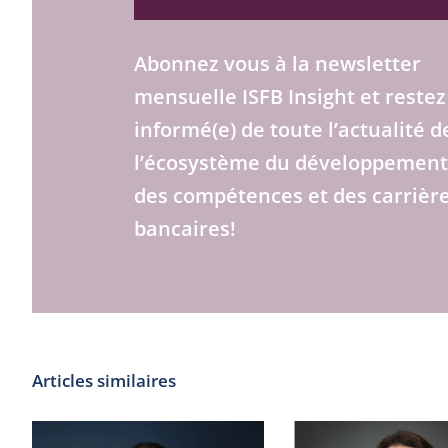
Abonnez vous à la newsletter
mensuelle ISFB Insight et restez
informé(e) de toute l’actualité d
l’écosystème du développemen
des compétences et des carrièr
bancaires!
Articles similaires