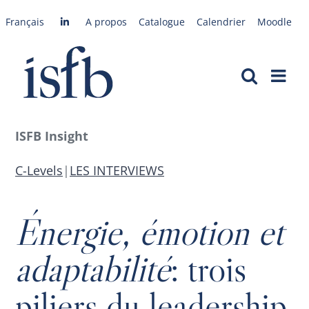
Passer
Français
A propos
Catalogue
Calendrier
Moodle
au
contenu
ISFB Insight
C-Levels
|
LES INTERVIEWS
Énergie, émotion et
adaptabilité
: trois
piliers du leadership